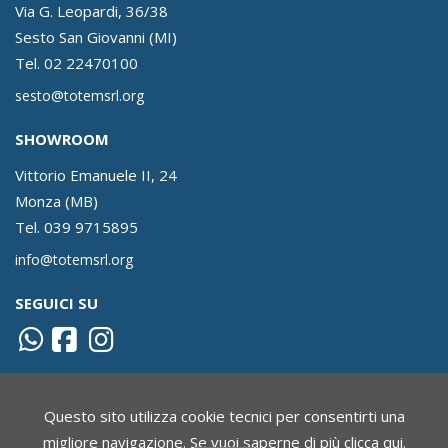
Via G. Leopardi, 36/38
Sesto San Giovanni (MI)
Tel.
02 22470100
sesto@totemsrl.org
SHOWROOM
Vittorio Emanuele II, 24
Monza (MB)
Tel.
039 9715895
info@totemsrl.org
SEGUICI SU
Questo sito utilizza cookie tecnici per consentirti una
TOTEM SRL IMMOBILIARE
-
P. Iva 00820550960 - REA MI 1082097 -
migliore navigazione. Se vuoi saperne di più
clicca qui
.